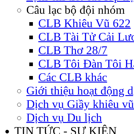
Câu lạc bộ đội nhóm
CLB Khiêu Vũ 622
CLB Tài Tử Cải Lư
CLB Thơ 28/7
CLB Tôi Đàn Tôi H
Các CLB khác
Giới thiệu hoạt động d
Dịch vụ Giầy khiêu vũ
Dịch vụ Du lịch
TIN TỨC - SỰ KIỆN