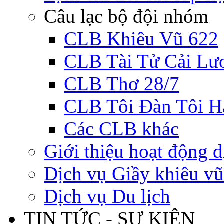
Câu lạc bộ đội nhóm
CLB Khiêu Vũ 622
CLB Tài Tử Cải Lư
CLB Thơ 28/7
CLB Tôi Đàn Tôi H
Các CLB khác
Giới thiệu hoạt động d
Dịch vụ Giầy khiêu vũ
Dịch vụ Du lịch
TIN TỨC - SỰ KIỆN