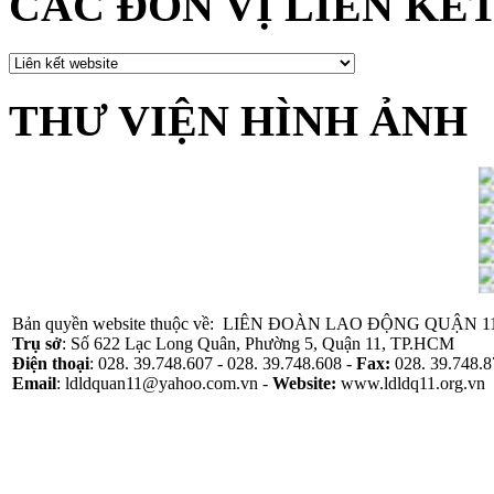
CÁC ĐƠN VỊ LIÊN KẾ
THƯ VIỆN HÌNH ẢNH
Bản quyền website thuộc về: LIÊN ĐOÀN LAO ĐỘNG QUẬN 1
Trụ sở
: Số 622 Lạc Long Quân, Phường 5, Quận 11, TP.HCM
Điện thoại
: 028. 39.748.607 - 028. 39.748.608 -
Fax:
028. 39.748.8
Email
: ldldquan11@yahoo.com.vn -
Website
:
www.ldldq11.org.vn