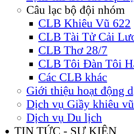
Câu lạc bộ đội nhóm
CLB Khiêu Vũ 622
CLB Tài Tử Cải Lư
CLB Thơ 28/7
CLB Tôi Đàn Tôi H
Các CLB khác
Giới thiệu hoạt động d
Dịch vụ Giầy khiêu vũ
Dịch vụ Du lịch
TIN TỨC - SỰ KIỆN